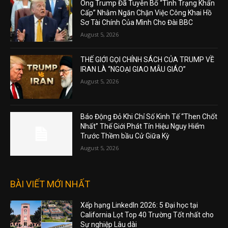
Ông Trump Đã Tuyên Bố “Tình Trạng Khẩn
Cấp” Nhằm Ngăn Chặn Việc Công Khai Hồ
Sơ Tài Chính Của Mình Cho Đài BBC
August 5, 2026
THẾ GIỚI GỌI CHÍNH SÁCH CỦA TRUMP VỀ
IRAN LÀ “NGOẠI GIAO MẪU GIÁO”
August 5, 2026
Báo Động Đỏ Khi Chỉ Số Kinh Tế “Then Chốt
Nhất” Thế Giới Phát Tín Hiệu Nguy Hiểm
Trước Thềm bầu Cử Giữa Kỳ
August 5, 2026
BÀI VIẾT MỚI NHẤT
Xếp hạng LinkedIn 2026: 5 Đại học tại
California Lọt Top 40 Trường Tốt nhất cho
Sự nghiệp Lâu dài