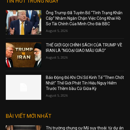
TIN HOT TRONG NGÀY
Ông Trump Đã Tuyên Bố “Tình Trạng Khẩn
Cấp” Nhằm Ngăn Chặn Việc Công Khai Hồ
Sơ Tài Chính Của Mình Cho Đài BBC
August 5, 2026
THẾ GIỚI GỌI CHÍNH SÁCH CỦA TRUMP VỀ
IRAN LÀ “NGOẠI GIAO MẪU GIÁO”
August 5, 2026
Báo Động Đỏ Khi Chỉ Số Kinh Tế “Then Chốt
Nhất” Thế Giới Phát Tín Hiệu Nguy Hiểm
Trước Thềm bầu Cử Giữa Kỳ
August 5, 2026
BÀI VIẾT MỚI NHẤT
Thị trường chung cư Mỹ suy thoái: từ dự án