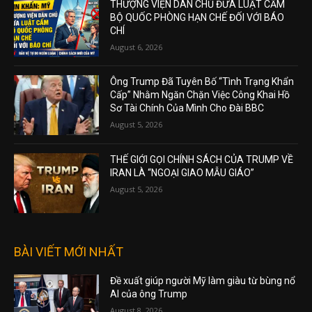
THƯỢNG VIỆN DÂN CHỦ ĐƯA LUẬT CẤM
BỘ QUỐC PHÒNG HẠN CHẾ ĐỐI VỚI BÁO
CHÍ
August 6, 2026
Ông Trump Đã Tuyên Bố “Tình Trạng Khẩn
Cấp” Nhằm Ngăn Chặn Việc Công Khai Hồ
Sơ Tài Chính Của Mình Cho Đài BBC
August 5, 2026
THẾ GIỚI GỌI CHÍNH SÁCH CỦA TRUMP VỀ
IRAN LÀ “NGOẠI GIAO MẪU GIÁO”
August 5, 2026
BÀI VIẾT MỚI NHẤT
Đề xuất giúp người Mỹ làm giàu từ bùng nổ
AI của ông Trump
August 8, 2026