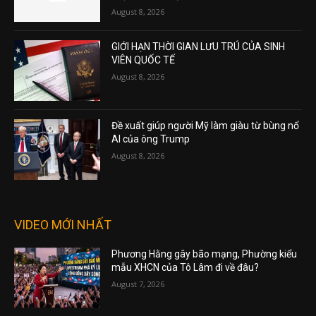
August 8, 2026
GIỚI HẠN THỜI GIAN LƯU TRÚ CỦA SINH
VIÊN QUỐC TẾ
August 8, 2026
Đề xuất giúp người Mỹ làm giàu từ bùng nổ
AI của ông Trump
August 8, 2026
VIDEO MỚI NHẤT
Phương Hằng gây bão mạng, Phường kiểu
mẫu XHCN của Tô Lâm đi về đâu?
August 7, 2026