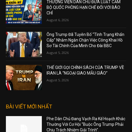
THƯỢNG VIỆN DÂN CHỦ ĐƯA LUẬT CẤM
BỘ QUỐC PHÒNG HẠN CHẾ ĐỐI VỚI BÁO
CHÍ
August 6, 2026
Ông Trump Đã Tuyên Bố “Tình Trạng Khẩn
Cấp” Nhằm Ngăn Chặn Việc Công Khai Hồ
Sơ Tài Chính Của Mình Cho Đài BBC
August 5, 2026
THẾ GIỚI GỌI CHÍNH SÁCH CỦA TRUMP VỀ
IRAN LÀ “NGOẠI GIAO MẪU GIÁO”
August 5, 2026
BÀI VIẾT MỚI NHẤT
Phe Dân Chủ Đang Vạch Ra Kế Hoạch Khác
Thường Với Cơ Hội “Buộc Ông Trump Phải
Chịu Trách Nhiệm Giải Trình”.