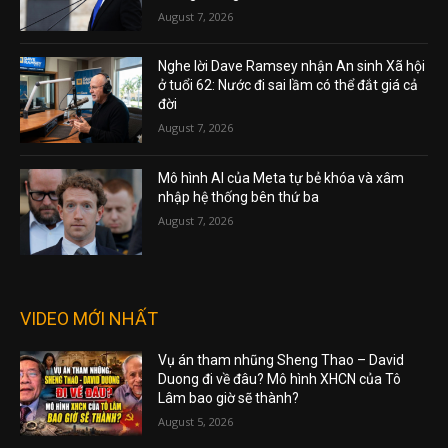
August 7, 2026
Nghe lời Dave Ramsey nhận An sinh Xã hội
ở tuổi 62: Nước đi sai lầm có thể đắt giá cả
đời
August 7, 2026
Mô hình AI của Meta tự bẻ khóa và xâm
nhập hệ thống bên thứ ba
August 7, 2026
VIDEO MỚI NHẤT
Vụ án tham nhũng Sheng Thao – David
Duong đi về đâu? Mô hình XHCN của Tô
Lâm bao giờ sẽ thành?
August 5, 2026