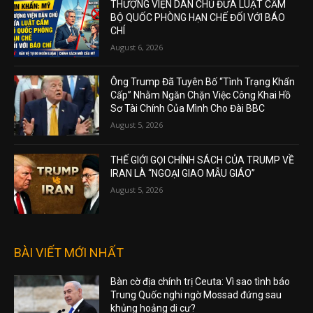
THƯỢNG VIỆN DÂN CHỦ ĐƯA LUẬT CẤM
BỘ QUỐC PHÒNG HẠN CHẾ ĐỐI VỚI BÁO
CHÍ
August 6, 2026
Ông Trump Đã Tuyên Bố “Tình Trạng Khẩn
Cấp” Nhằm Ngăn Chặn Việc Công Khai Hồ
Sơ Tài Chính Của Mình Cho Đài BBC
August 5, 2026
THẾ GIỚI GỌI CHÍNH SÁCH CỦA TRUMP VỀ
IRAN LÀ “NGOẠI GIAO MẪU GIÁO”
August 5, 2026
BÀI VIẾT MỚI NHẤT
Bàn cờ địa chính trị Ceuta: Vì sao tình báo
Trung Quốc nghi ngờ Mossad đứng sau
khủng hoảng di cư?