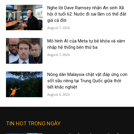
Nghe lời Dave Ramsey nhận An sinh Xã
hội ở tuổi 62: Nước đi sai lầm có thể đắt
giá cả đời
August 7, 2026
Mô hình AI của Meta tự bẻ khóa và xâm
nhập hệ thống bên thứ ba
August 7, 2026
Nông dân Malaysia chật vật đáp ứng cơn
sốt sầu riêng tại Trung Quốc giữa thời
tiết khắc nghiệt
August 6, 2026
TIN HOT TRONG NGÀY