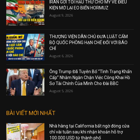
IRAN GỞI TỐI HẬU THƯ CHO MỸ VỀ ĐIỀU
KIỆN MỞ LẠI EO BIỂN HORMUZ
August 9, 2026
THƯỢNG VIỆN DÂN CHỦ ĐƯA LUẬT CẤM
BỘ QUỐC PHÒNG HẠN CHẾ ĐỐI VỚI BÁO
CHÍ
August 6, 2026
Ông Trump Đã Tuyên Bố “Tình Trạng Khẩn
Cấp” Nhằm Ngăn Chặn Việc Công Khai Hồ
Sơ Tài Chính Của Mình Cho Đài BBC
August 5, 2026
BÀI VIẾT MỚI NHẤT
Nhà hàng tại California bất ngờ đóng cửa
chỉ vài tuần sau khi nhận khoản hỗ trợ
100.000 USD từ thành phố