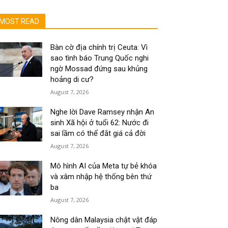
MOST READ
Bàn cờ địa chính trị Ceuta: Vì
sao tình báo Trung Quốc nghi
ngờ Mossad đứng sau khủng
hoảng di cư?
August 7, 2026
Nghe lời Dave Ramsey nhận An
sinh Xã hội ở tuổi 62: Nước đi
sai lầm có thể đắt giá cả đời
August 7, 2026
Mô hình AI của Meta tự bẻ khóa
và xâm nhập hệ thống bên thứ
ba
August 7, 2026
Nông dân Malaysia chật vật đáp