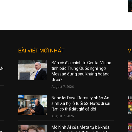
BÀI VIẾT MỚI NHẤT
V
Bàn cờ địa chính trị Ceuta: Vì sao
ẠN
tình báo Trung Quốc nghi ngờ
Mossad đứng sau khủng hoảng
di cư?
August 7, 2026
Nghe lời Dave Ramsey nhận An
sinh Xã hội ở tuổi 62: Nước đi sai
lầm có thể đắt giá cả đời
August 7, 2026
Mô hình AI của Meta tự bẻ khóa