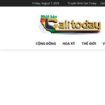
Friday, August 7, 2026
Truyền Hình Cali Today
Cal
CỘNG ĐỒNG
HOA KỲ
THẾ GIỚI
V