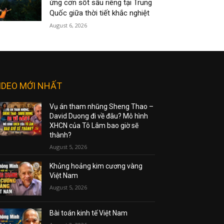
ứng cơn sốt sầu riêng tại Trung
Quốc giữa thời tiết khắc nghiệt
August 6, 2026
IDEO MỚI NHẤT
Vụ án tham nhũng Sheng Thao –
David Duong đi về đâu? Mô hình
XHCN của Tô Lâm bao giờ sẽ
thành?
August 5, 2026
Khủng hoảng kim cương vàng
Việt Nam
August 5, 2026
Bài toán kinh tế Việt Nam