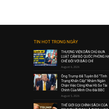
TIN HOT TRONG NGÀY
THƯỢNG VIỆN DÂN CHỦ ĐƯA
LUẬT CẤM BỘ QUỐC PHÒNG H
CHẾ ĐỐI VỚI BÁO CHÍ
August 6, 2026
Ông Trump Đã Tuyên Bố “Tình
Trạng Khẩn Cấp” Nhằm Ngăn
Chặn Việc Công Khai Hồ Sơ Tài
Chính Của Mình Cho Đài BBC
August 5, 2026
THẾ GIỚI GỌI CHÍNH SÁCH CỦA