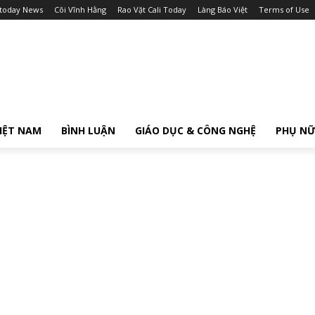
itoday News
Cõi Vĩnh Hằng
Rao Vặt Cali Today
Làng Báo Việt
Terms of Use
IỆT NAM
BÌNH LUẬN
GIÁO DỤC & CÔNG NGHỆ
PHỤ N