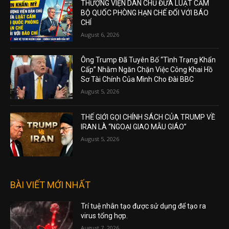
THƯỢNG VIỆN DÂN CHỦ ĐƯA LUẬT CẤM
BỘ QUỐC PHÒNG HẠN CHẾ ĐỐI VỚI BÁO
CHÍ
August 6, 2026
Ông Trump Đã Tuyên Bố “Tình Trạng Khẩn
Cấp” Nhằm Ngăn Chặn Việc Công Khai Hồ
Sơ Tài Chính Của Mình Cho Đài BBC
August 5, 2026
THẾ GIỚI GỌI CHÍNH SÁCH CỦA TRUMP VỀ
IRAN LÀ “NGOẠI GIAO MẪU GIÁO”
August 5, 2026
BÀI VIẾT MỚI NHẤT
Trí tuệ nhân tạo được sử dụng để tạo ra
virus tổng hợp.
August 7, 2026