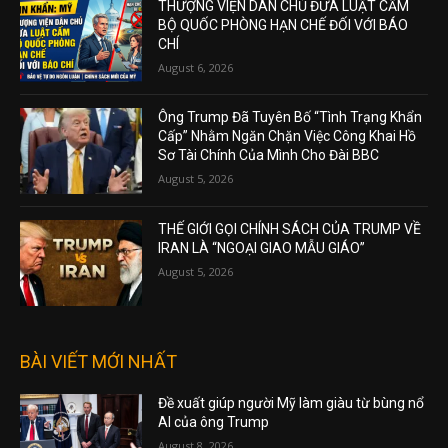
THƯỢNG VIỆN DÂN CHỦ ĐƯA LUẬT CẤM
BỘ QUỐC PHÒNG HẠN CHẾ ĐỐI VỚI BÁO
CHÍ
August 6, 2026
Ông Trump Đã Tuyên Bố “Tình Trạng Khẩn
Cấp” Nhằm Ngăn Chặn Việc Công Khai Hồ
Sơ Tài Chính Của Mình Cho Đài BBC
August 5, 2026
THẾ GIỚI GỌI CHÍNH SÁCH CỦA TRUMP VỀ
IRAN LÀ “NGOẠI GIAO MẪU GIÁO”
August 5, 2026
BÀI VIẾT MỚI NHẤT
Đề xuất giúp người Mỹ làm giàu từ bùng nổ
AI của ông Trump
August 8, 2026