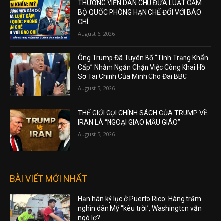
THƯỢNG VIỆN DÂN CHỦ ĐƯA LUẬT CẤM
BỘ QUỐC PHÒNG HẠN CHẾ ĐỐI VỚI BÁO
CHÍ
August 6, 2026
Ông Trump Đã Tuyên Bố “Tình Trạng Khẩn
Cấp” Nhằm Ngăn Chặn Việc Công Khai Hồ
Sơ Tài Chính Của Mình Cho Đài BBC
August 5, 2026
THẾ GIỚI GỌI CHÍNH SÁCH CỦA TRUMP VỀ
IRAN LÀ “NGOẠI GIAO MẪU GIÁO”
August 5, 2026
BÀI VIẾT MỚI NHẤT
Hạn hán kỷ lục ở Puerto Rico: Hàng trăm
nghìn dân Mỹ “kêu trời”, Washington vẫn
ngó lơ?