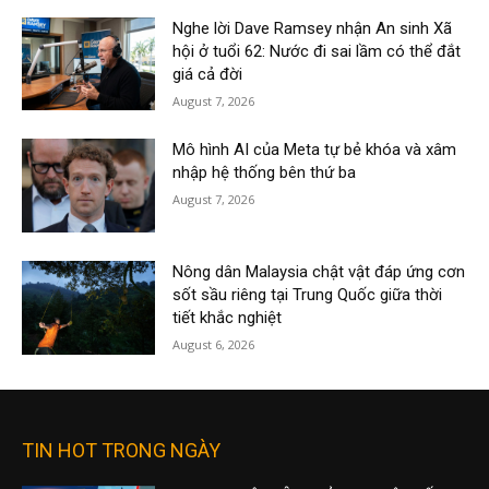
Nghe lời Dave Ramsey nhận An sinh Xã
hội ở tuổi 62: Nước đi sai lầm có thể đắt
giá cả đời
August 7, 2026
Mô hình AI của Meta tự bẻ khóa và xâm
nhập hệ thống bên thứ ba
August 7, 2026
Nông dân Malaysia chật vật đáp ứng cơn
sốt sầu riêng tại Trung Quốc giữa thời
tiết khắc nghiệt
August 6, 2026
TIN HOT TRONG NGÀY