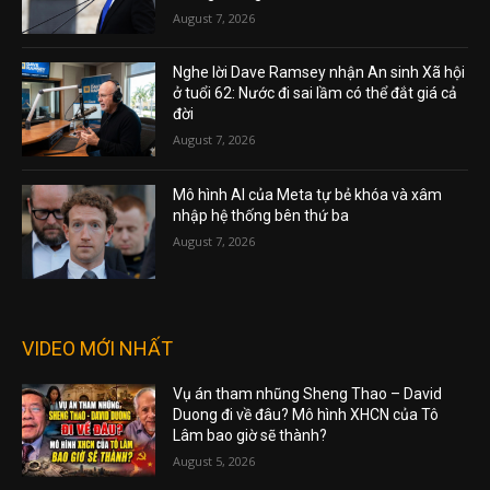
August 7, 2026
Nghe lời Dave Ramsey nhận An sinh Xã hội
ở tuổi 62: Nước đi sai lầm có thể đắt giá cả
đời
August 7, 2026
Mô hình AI của Meta tự bẻ khóa và xâm
nhập hệ thống bên thứ ba
August 7, 2026
VIDEO MỚI NHẤT
Vụ án tham nhũng Sheng Thao – David
Duong đi về đâu? Mô hình XHCN của Tô
Lâm bao giờ sẽ thành?
August 5, 2026