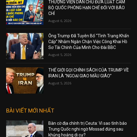
THƯỢNG VIỆN DÂN CHỦ ĐƯA LUẬT CẤM
BỘ QUỐC PHÒNG HẠN CHẾ ĐỐI VỚI BÁO
CHÍ
August 6, 2026
Ông Trump Đã Tuyên Bố “Tình Trạng Khẩn
Cấp” Nhằm Ngăn Chặn Việc Công Khai Hồ
Sơ Tài Chính Của Mình Cho Đài BBC
August 5, 2026
THẾ GIỚI GỌI CHÍNH SÁCH CỦA TRUMP VỀ
IRAN LÀ “NGOẠI GIAO MẪU GIÁO”
August 5, 2026
BÀI VIẾT MỚI NHẤT
Bàn cờ địa chính trị Ceuta: Vì sao tình báo
Trung Quốc nghi ngờ Mossad đứng sau
khủng hoảng di cư?