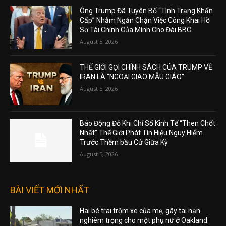
Ông Trump Đã Tuyên Bố “Tình Trạng Khẩn
Cấp” Nhằm Ngăn Chặn Việc Công Khai Hồ
Sơ Tài Chính Của Mình Cho Đài BBC
August 5, 2026
THẾ GIỚI GỌI CHÍNH SÁCH CỦA TRUMP VỀ
IRAN LÀ “NGOẠI GIAO MẪU GIÁO”
August 5, 2026
Báo Động Đỏ Khi Chỉ Số Kinh Tế “Then Chốt
Nhất” Thế Giới Phát Tín Hiệu Nguy Hiểm
Trước Thềm bầu Cử Giữa Kỳ
August 5, 2026
BÀI VIẾT MỚI NHẤT
Hai bé trai trộm xe của mẹ, gây tai nạn
nghiêm trọng cho một phụ nữ ở Oakland.