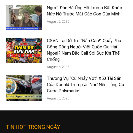
Người Đàn Bà Ủng Hộ Trump Bật Khóc
Nức Nở Trước Mặt Các Con Của Mình
August 6, 2026
CSVN Lại Dở Trò “Nắn Gân!” Quấy Phá
Cộng Đồng Người Việt Quốc Gia Hải
Ngoại? Nam Bắc Cali Sôi Sục Khí Thế
Chống...
August 6, 2026
Thương Vụ “Cú Nhảy Vọt” X50 Tài Sản
Của Donald Trump Jr. Nhờ Nền Tảng Cá
Cược Polymarket
August 6, 2026
TIN HOT TRONG NGÀY