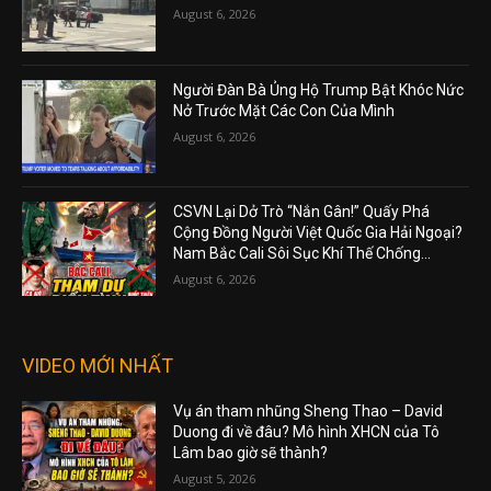
August 6, 2026
Người Đàn Bà Ủng Hộ Trump Bật Khóc Nức
Nở Trước Mặt Các Con Của Mình
August 6, 2026
CSVN Lại Dở Trò “Nắn Gân!” Quấy Phá
Cộng Đồng Người Việt Quốc Gia Hải Ngoại?
Nam Bắc Cali Sôi Sục Khí Thế Chống...
August 6, 2026
VIDEO MỚI NHẤT
Vụ án tham nhũng Sheng Thao – David
Duong đi về đâu? Mô hình XHCN của Tô
Lâm bao giờ sẽ thành?
August 5, 2026