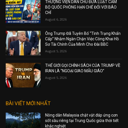
THƯỢNG VIỆN DÂN CHỦ ĐƯA LUẬT CẤM
BỘ QUỐC PHÒNG HẠN CHẾ ĐỐI VỚI BÁO
CHÍ
August 6, 2026
Ông Trump Đã Tuyên Bố “Tình Trạng Khẩn
Cấp” Nhằm Ngăn Chặn Việc Công Khai Hồ
Sơ Tài Chính Của Mình Cho Đài BBC
August 5, 2026
THẾ GIỚI GỌI CHÍNH SÁCH CỦA TRUMP VỀ
IRAN LÀ “NGOẠI GIAO MẪU GIÁO”
August 5, 2026
BÀI VIẾT MỚI NHẤT
Nông dân Malaysia chật vật đáp ứng cơn
sốt sầu riêng tại Trung Quốc giữa thời tiết
khắc nghiệt