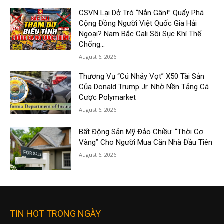
CSVN Lại Dở Trò “Nắn Gân!” Quấy Phá
Cộng Đồng Người Việt Quốc Gia Hải
Ngoại? Nam Bắc Cali Sôi Sục Khí Thế
Chống...
August 6, 2026
Thương Vụ “Cú Nhảy Vọt” X50 Tài Sản
Của Donald Trump Jr. Nhờ Nền Tảng Cá
Cược Polymarket
August 6, 2026
Bất Động Sản Mỹ Đảo Chiều: “Thời Cơ
Vàng” Cho Người Mua Căn Nhà Đầu Tiên
August 6, 2026
TIN HOT TRONG NGÀY