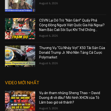
August 6, 2026
CSVN Lại Dở Trò “Nắn Gân!” Quấy Phá
Cộng Đồng Người Việt Quốc Gia Hải Ngoại?
Nam Bắc Cali Sôi Sục Khí Thế Chống...
August 6, 2026
Thương Vụ “Cú Nhảy Vọt” X50 Tài Sản Của
Donald Trump Jr. Nhờ Nền Tảng Cá Cược
Polymarket
August 6, 2026
VIDEO MỚI NHẤT
Vụ án tham nhũng Sheng Thao – David
Duong đi về đâu? Mô hình XHCN của Tô
Lâm bao giờ sẽ thành?
August 5, 2026