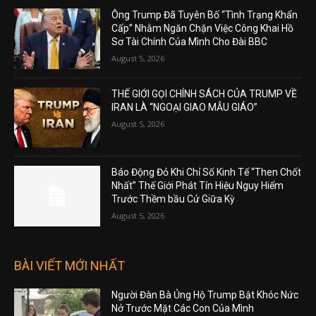
Ông Trump Đã Tuyên Bố “Tình Trạng Khẩn
Cấp” Nhằm Ngăn Chặn Việc Công Khai Hồ
Sơ Tài Chính Của Mình Cho Đài BBC
August 5, 2026
THẾ GIỚI GỌI CHÍNH SÁCH CỦA TRUMP VỀ
IRAN LÀ “NGOẠI GIAO MẪU GIÁO”
August 5, 2026
Báo Động Đỏ Khi Chỉ Số Kinh Tế “Then Chốt
Nhất” Thế Giới Phát Tín Hiệu Nguy Hiểm
Trước Thềm bầu Cử Giữa Kỳ
August 5, 2026
BÀI VIẾT MỚI NHẤT
Người Đàn Bà Ủng Hộ Trump Bật Khóc Nức
Nở Trước Mặt Các Con Của Mình