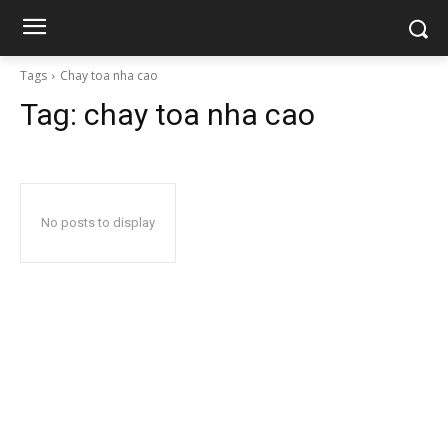
Tags
Chay toa nha cao
Tag:
chay toa nha cao
No posts to display