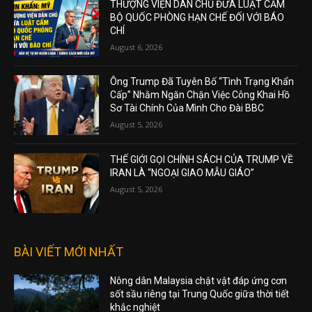
THƯỢNG VIỆN DÂN CHỦ ĐƯA LUẬT CẤM
BỘ QUỐC PHÒNG HẠN CHẾ ĐỐI VỚI BÁO
CHÍ
August 6, 2026
Ông Trump Đã Tuyên Bố “Tình Trạng Khẩn
Cấp” Nhằm Ngăn Chặn Việc Công Khai Hồ
Sơ Tài Chính Của Mình Cho Đài BBC
August 5, 2026
THẾ GIỚI GỌI CHÍNH SÁCH CỦA TRUMP VỀ
IRAN LÀ “NGOẠI GIAO MẪU GIÁO”
August 5, 2026
BÀI VIẾT MỚI NHẤT
Nông dân Malaysia chật vật đáp ứng cơn
sốt sầu riêng tại Trung Quốc giữa thời tiết
khắc nghiệt