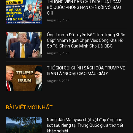
THƯỢNG VIỆN DÂN CHỦ ĐƯA LUẬT CẤM
BỘ QUỐC PHÒNG HẠN CHẾ ĐỐI VỚI BÁO
CHÍ
August 6, 2026
Ông Trump Đã Tuyên Bố “Tình Trạng Khẩn
Cấp” Nhằm Ngăn Chặn Việc Công Khai Hồ
Sơ Tài Chính Của Mình Cho Đài BBC
August 5, 2026
THẾ GIỚI GỌI CHÍNH SÁCH CỦA TRUMP VỀ
IRAN LÀ “NGOẠI GIAO MẪU GIÁO”
August 5, 2026
BÀI VIẾT MỚI NHẤT
Nông dân Malaysia chật vật đáp ứng cơn
sốt sầu riêng tại Trung Quốc giữa thời tiết
khắc nghiệt