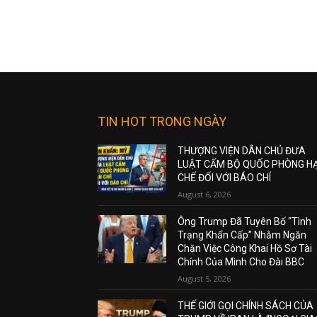
TIN HOT TRONG NGÀY
THƯỢNG VIỆN DÂN CHỦ ĐƯA
LUẬT CẤM BỘ QUỐC PHÒNG H
CHẾ ĐỐI VỚI BÁO CHÍ
August 6, 2026
Ông Trump Đã Tuyên Bố “Tình
Trạng Khẩn Cấp” Nhằm Ngăn
Chặn Việc Công Khai Hồ Sơ Tài
Chính Của Mình Cho Đài BBC
August 5, 2026
THẾ GIỚI GỌI CHÍNH SÁCH CỦA