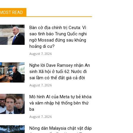
MOST READ
Bàn cờ địa chính trị Ceuta: Vì
sao tình báo Trung Quốc nghi
ngờ Mossad đứng sau khủng
hoảng di cư?
August 7, 2026
Nghe lời Dave Ramsey nhận An
sinh Xã hội ở tuổi 62: Nước đi
sai lầm có thể đắt giá cả đời
August 7, 2026
Mô hình AI của Meta tự bẻ khóa
và xâm nhập hệ thống bên thứ
ba
August 7, 2026
Nông dân Malaysia chật vật đáp