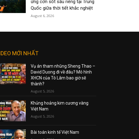
ứng cơn sốt sầu riêng tại Trung
Quốc giữa thời tiết khắc nghiệt
August 6, 2026
IDEO MỚI NHẤT
Vụ án tham nhũng Sheng Thao –
David Duong đi về đâu? Mô hình
XHCN của Tô Lâm bao giờ sẽ
thành?
August 5, 2026
Khủng hoảng kim cương vàng
Việt Nam
August 5, 2026
Bài toán kinh tế Việt Nam