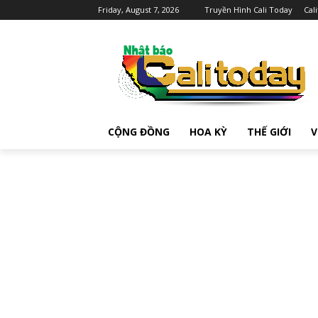
Friday, August 7, 2026
Truyền Hình Cali Today
Cal
CỘNG ĐỒNG
HOA KỲ
THẾ GIỚI
V