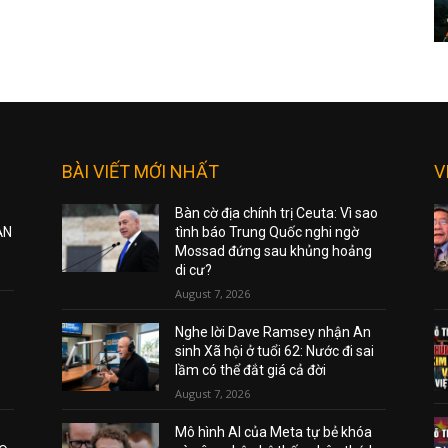
BÀI VIẾT MỚI NHẤT
V
Bàn cờ địa chính trị Ceuta: Vì sao
ẠN
tình báo Trung Quốc nghi ngờ
Mossad đứng sau khủng hoảng
di cư?
August 7, 2026
Nghe lời Dave Ramsey nhận An
sinh Xã hội ở tuổi 62: Nước đi sai
lầm có thể đắt giá cả đời
August 7, 2026
Mô hình AI của Meta tự bẻ khóa