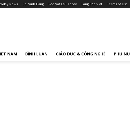
itoday News
Cõi Vĩnh Hằng
Rao Vặt Cali Today
Làng Báo Việt
Terms of Use
IỆT NAM
BÌNH LUẬN
GIÁO DỤC & CÔNG NGHỆ
PHỤ N