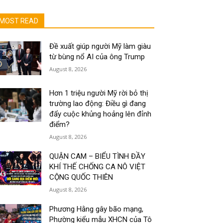
MOST READ
Đề xuất giúp người Mỹ làm giàu
từ bùng nổ AI của ông Trump
August 8, 2026
Hơn 1 triệu người Mỹ rời bỏ thị
trường lao động: Điều gì đang
đẩy cuộc khủng hoảng lên đỉnh
điểm?
August 8, 2026
QUẬN CAM – BIỂU TÌNH ĐẦY
KHÍ THẾ CHỐNG CA NÔ VIỆT
CỘNG QUỐC THIÊN
August 8, 2026
Phương Hằng gây bão mạng,
Phường kiểu mẫu XHCN của Tô