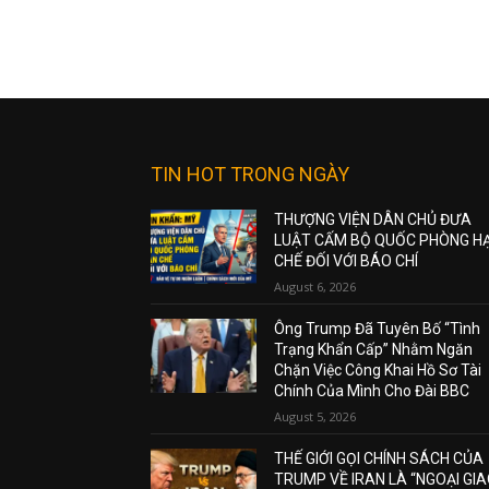
TIN HOT TRONG NGÀY
THƯỢNG VIỆN DÂN CHỦ ĐƯA
LUẬT CẤM BỘ QUỐC PHÒNG H
CHẾ ĐỐI VỚI BÁO CHÍ
August 6, 2026
Ông Trump Đã Tuyên Bố “Tình
Trạng Khẩn Cấp” Nhằm Ngăn
Chặn Việc Công Khai Hồ Sơ Tài
Chính Của Mình Cho Đài BBC
August 5, 2026
THẾ GIỚI GỌI CHÍNH SÁCH CỦA
TRUMP VỀ IRAN LÀ “NGOẠI GI