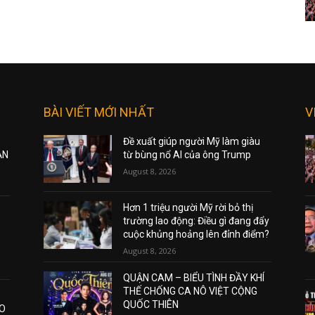
BÀI VIẾT MỚI NHẤT
V
Đề xuất giúp người Mỹ làm giàu
ẠN
từ bùng nổ AI của ông Trump
August 8, 2026
Hơn 1 triệu người Mỹ rời bỏ thị
trường lao động: Điều gì đang đẩy
cuộc khủng hoảng lên đỉnh điểm?
August 8, 2026
QUẬN CAM – BIỂU TÌNH ĐẦY KHÍ
THẾ CHỐNG CA NÔ VIỆT CỘNG
QUỐC THIÊN
AO