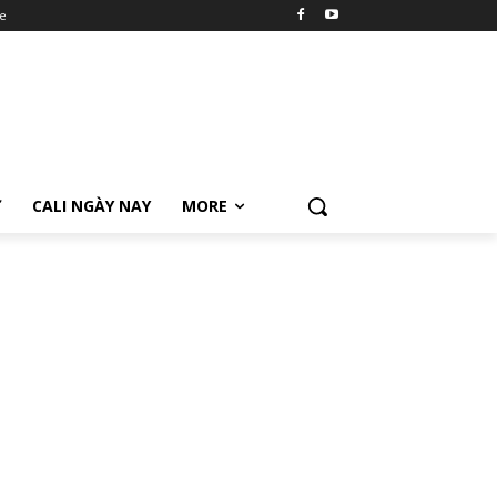
e
Ữ
CALI NGÀY NAY
MORE