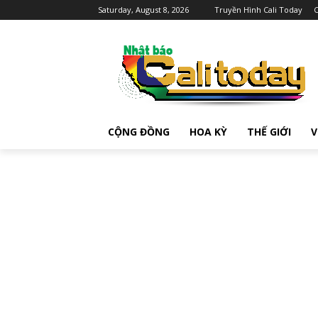
Saturday, August 8, 2026
Truyền Hình Cali Today
C
CỘNG ĐỒNG
HOA KỲ
THẾ GIỚI
V