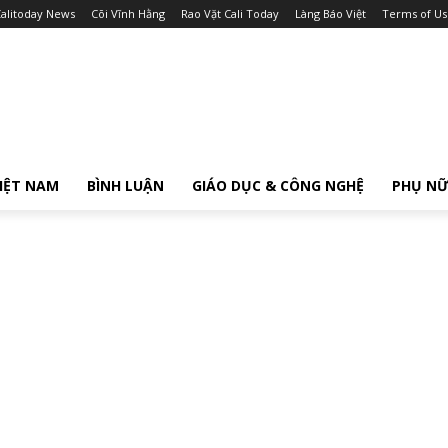
alitoday News
Cõi Vĩnh Hằng
Rao Vặt Cali Today
Làng Báo Việt
Terms of Us
IỆT NAM
BÌNH LUẬN
GIÁO DỤC & CÔNG NGHỆ
PHỤ N