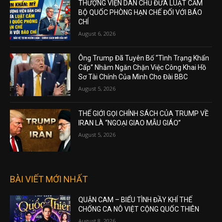
THƯỢNG VIỆN DÂN CHỦ ĐƯA LUẬT CẤM
BỘ QUỐC PHÒNG HẠN CHẾ ĐỐI VỚI BÁO
CHÍ
August 6, 2026
Ông Trump Đã Tuyên Bố “Tình Trạng Khẩn
Cấp” Nhằm Ngăn Chặn Việc Công Khai Hồ
Sơ Tài Chính Của Mình Cho Đài BBC
August 5, 2026
THẾ GIỚI GỌI CHÍNH SÁCH CỦA TRUMP VỀ
IRAN LÀ “NGOẠI GIAO MẪU GIÁO”
August 5, 2026
BÀI VIẾT MỚI NHẤT
QUẬN CAM – BIỂU TÌNH ĐẦY KHÍ THẾ
CHỐNG CA NÔ VIỆT CỘNG QUỐC THIÊN
August 8, 2026