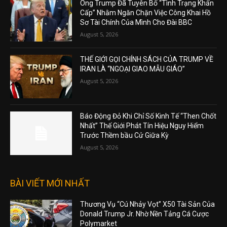
Ông Trump Đã Tuyên Bố “Tình Trạng Khẩn
Cấp” Nhằm Ngăn Chặn Việc Công Khai Hồ
Sơ Tài Chính Của Mình Cho Đài BBC
August 5, 2026
THẾ GIỚI GỌI CHÍNH SÁCH CỦA TRUMP VỀ
IRAN LÀ “NGOẠI GIAO MẪU GIÁO”
August 5, 2026
Báo Động Đỏ Khi Chỉ Số Kinh Tế “Then Chốt
Nhất” Thế Giới Phát Tín Hiệu Nguy Hiểm
Trước Thềm bầu Cử Giữa Kỳ
August 5, 2026
BÀI VIẾT MỚI NHẤT
Thương Vụ “Cú Nhảy Vọt” X50 Tài Sản Của
Donald Trump Jr. Nhờ Nền Tảng Cá Cược
Polymarket