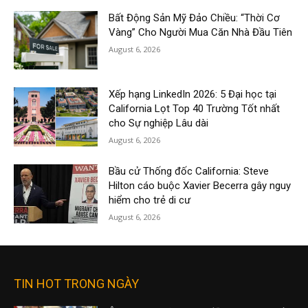
Bất Động Sản Mỹ Đảo Chiều: “Thời Cơ
Vàng” Cho Người Mua Căn Nhà Đầu Tiên
August 6, 2026
Xếp hạng LinkedIn 2026: 5 Đại học tại
California Lọt Top 40 Trường Tốt nhất
cho Sự nghiệp Lâu dài
August 6, 2026
Bầu cử Thống đốc California: Steve
Hilton cáo buộc Xavier Becerra gây nguy
hiểm cho trẻ di cư
August 6, 2026
TIN HOT TRONG NGÀY