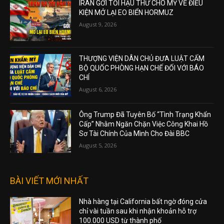
IRAN GỞI TỐI HẬU THƯ CHO MỸ VỀ ĐIỀU
KIỆN MỞ LẠI EO BIỂN HORMUZ
August 9, 2026
THƯỢNG VIỆN DÂN CHỦ ĐƯA LUẬT CẤM
BỘ QUỐC PHÒNG HẠN CHẾ ĐỐI VỚI BÁO
CHÍ
August 6, 2026
Ông Trump Đã Tuyên Bố “Tình Trạng Khẩn
Cấp” Nhằm Ngăn Chặn Việc Công Khai Hồ
Sơ Tài Chính Của Mình Cho Đài BBC
August 5, 2026
BÀI VIẾT MỚI NHẤT
Nhà hàng tại California bất ngờ đóng cửa
chỉ vài tuần sau khi nhận khoản hỗ trợ
100.000 USD từ thành phố