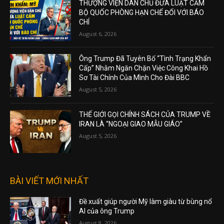
THƯỢNG VIỆN DÂN CHỦ ĐƯA LUẬT CẤM
BỘ QUỐC PHÒNG HẠN CHẾ ĐỐI VỚI BÁO
CHÍ
August 6, 2026
Ông Trump Đã Tuyên Bố “Tình Trạng Khẩn
Cấp” Nhằm Ngăn Chặn Việc Công Khai Hồ
Sơ Tài Chính Của Mình Cho Đài BBC
August 5, 2026
THẾ GIỚI GỌI CHÍNH SÁCH CỦA TRUMP VỀ
IRAN LÀ “NGOẠI GIAO MẪU GIÁO”
August 5, 2026
BÀI VIẾT MỚI NHẤT
Đề xuất giúp người Mỹ làm giàu từ bùng nổ
AI của ông Trump
August 8, 2026