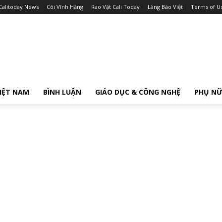
Calitoday News
Cõi Vĩnh Hằng
Rao Vặt Cali Today
Làng Báo Việt
Terms of U
IỆT NAM
BÌNH LUẬN
GIÁO DỤC & CÔNG NGHỆ
PHỤ N