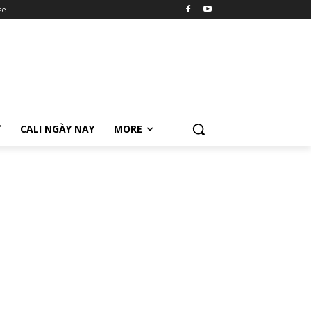
se
Ữ
CALI NGÀY NAY
MORE