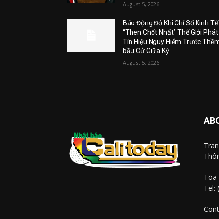
August 5, 2026
Báo Động Đỏ Khi Chỉ Số Kinh Tế
“Then Chốt Nhất” Thế Giới Phát
Tín Hiệu Nguy Hiểm Trước Thề
bầu Cử Giữa Kỳ
August 5, 2026
AB
Tra
Thôn
Tòa 
Tel:
Cont