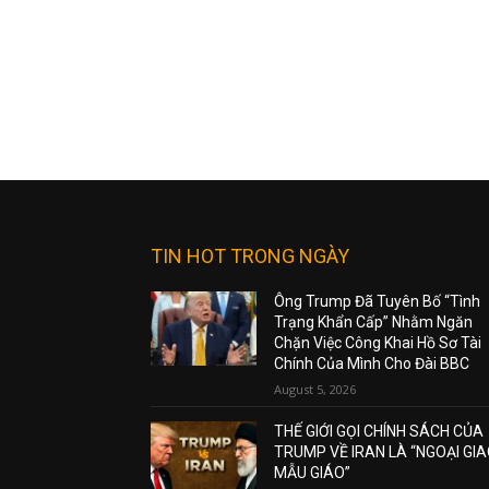
TIN HOT TRONG NGÀY
Ông Trump Đã Tuyên Bố “Tình
Trạng Khẩn Cấp” Nhằm Ngăn
Chặn Việc Công Khai Hồ Sơ Tài
Chính Của Mình Cho Đài BBC
August 5, 2026
THẾ GIỚI GỌI CHÍNH SÁCH CỦA
TRUMP VỀ IRAN LÀ “NGOẠI GI
MẪU GIÁO”