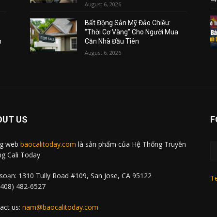
August 6, 2026
Bất Động Sản Mỹ Đảo Chiều:
“Thời Cơ Vàng” Cho Người Mua
m
Căn Nhà Đầu Tiên
August 6, 2026
OUT US
F
ng web
baocalitoday.com
là sản phẩm của Hệ Thống Truyền
g Cali Today
soạn: 1310 Tully Road #109, San Jose, CA 95122
Te
 (408) 482-6527
act us:
nam@baocalitoday.com