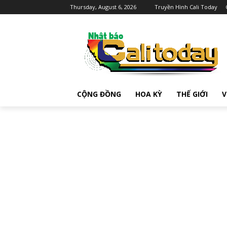
Thursday, August 6, 2026
Truyền Hình Cali Today
CỘNG ĐỒNG
HOA KỲ
THẾ GIỚI
V