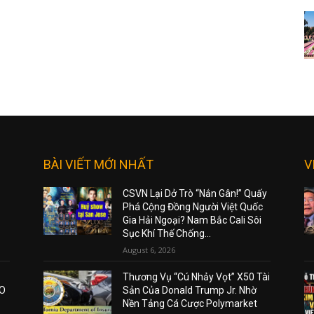
BÀI VIẾT MỚI NHẤT
V
CSVN Lại Dở Trò “Nắn Gân!” Quấy
Phá Cộng Đồng Người Việt Quốc
Gia Hải Ngoại? Nam Bắc Cali Sôi
Sục Khí Thế Chống...
August 6, 2026
Thương Vụ “Cú Nhảy Vọt” X50 Tài
AO
Sản Của Donald Trump Jr. Nhờ
Nền Tảng Cá Cược Polymarket