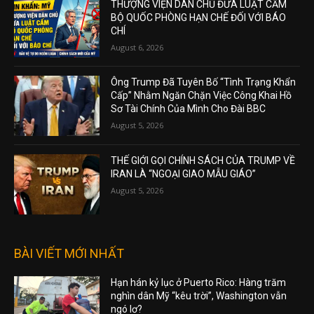
THƯỢNG VIỆN DÂN CHỦ ĐƯA LUẬT CẤM
BỘ QUỐC PHÒNG HẠN CHẾ ĐỐI VỚI BÁO
CHÍ
August 6, 2026
Ông Trump Đã Tuyên Bố “Tình Trạng Khẩn
Cấp” Nhằm Ngăn Chặn Việc Công Khai Hồ
Sơ Tài Chính Của Mình Cho Đài BBC
August 5, 2026
THẾ GIỚI GỌI CHÍNH SÁCH CỦA TRUMP VỀ
IRAN LÀ “NGOẠI GIAO MẪU GIÁO”
August 5, 2026
BÀI VIẾT MỚI NHẤT
Hạn hán kỷ lục ở Puerto Rico: Hàng trăm
nghìn dân Mỹ “kêu trời”, Washington vẫn
ngó lơ?