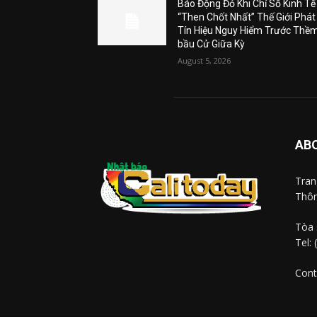
Báo Động Đỏ Khi Chỉ Số Kinh Tế
“Then Chốt Nhất” Thế Giới Phát
Tín Hiệu Nguy Hiểm Trước Thề
bầu Cử Giữa Kỳ
August 5, 2026
AB
Tra
Thôn
Tòa 
Tel:
Cont