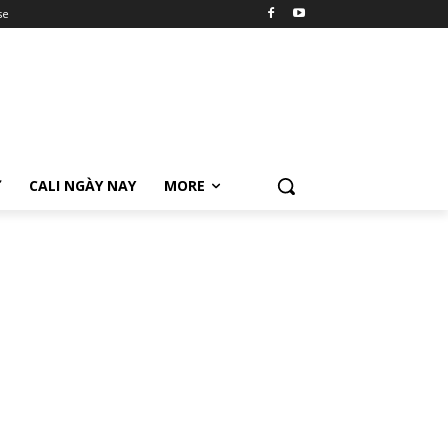
se
Ữ
CALI NGÀY NAY
MORE