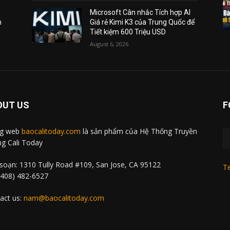
Microsoft Cân nhắc Tích hợp AI
m
Giá rẻ Kimi K3 của Trung Quốc để
Tiết kiệm 600 Triệu USD
August 6, 2026
OUT US
F
ng web
baocalitoday.com
là sản phẩm của Hệ Thống Truyền
g Cali Today
soạn: 1310 Tully Road #109, San Jose, CA 95122
Te
 (408) 482-6527
act us:
nam@baocalitoday.com