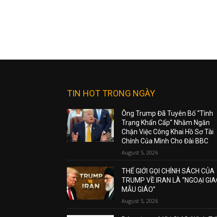
TIN HOT TRONG NGÀY
Ông Trump Đã Tuyên Bố “Tình
Trạng Khẩn Cấp” Nhằm Ngăn
Chặn Việc Công Khai Hồ Sơ Tài
Chính Của Mình Cho Đài BBC
August 5, 2026
THẾ GIỚI GỌI CHÍNH SÁCH CỦA
TRUMP VỀ IRAN LÀ “NGOẠI GI
MẪU GIÁO”
August 5, 2026