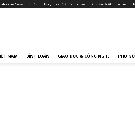
Calitoday News
Cõi Vĩnh Hằng
Rao Vặt Cali Today
Làng Báo Việt
Terms of U
IỆT NAM
BÌNH LUẬN
GIÁO DỤC & CÔNG NGHỆ
PHỤ N