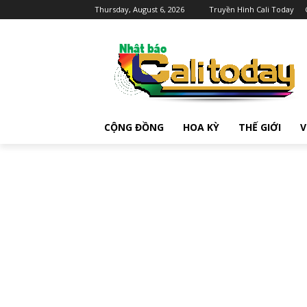
Thursday, August 6, 2026
Truyền Hình Cali Today
CỘNG ĐỒNG
HOA KỲ
THẾ GIỚI
V