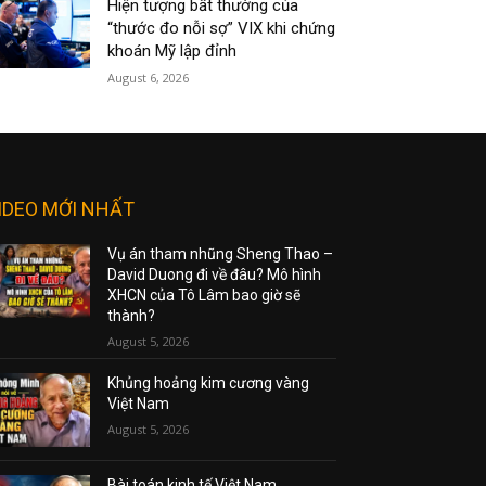
Hiện tượng bất thường của
“thước đo nỗi sợ” VIX khi chứng
khoán Mỹ lập đỉnh
August 6, 2026
IDEO MỚI NHẤT
Vụ án tham nhũng Sheng Thao –
David Duong đi về đâu? Mô hình
XHCN của Tô Lâm bao giờ sẽ
thành?
August 5, 2026
Khủng hoảng kim cương vàng
Việt Nam
August 5, 2026
Bài toán kinh tế Việt Nam