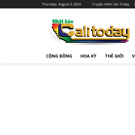
Thursday, August 6, 2026
Truyền Hình Cali Today
CỘNG ĐỒNG
HOA KỲ
THẾ GIỚI
V