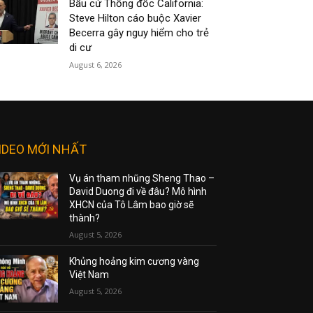
Bầu cử Thống đốc California:
Steve Hilton cáo buộc Xavier
Becerra gây nguy hiểm cho trẻ
di cư
August 6, 2026
IDEO MỚI NHẤT
Vụ án tham nhũng Sheng Thao –
David Duong đi về đâu? Mô hình
XHCN của Tô Lâm bao giờ sẽ
thành?
August 5, 2026
Khủng hoảng kim cương vàng
Việt Nam
August 5, 2026