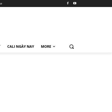
se
Ữ
CALI NGÀY NAY
MORE