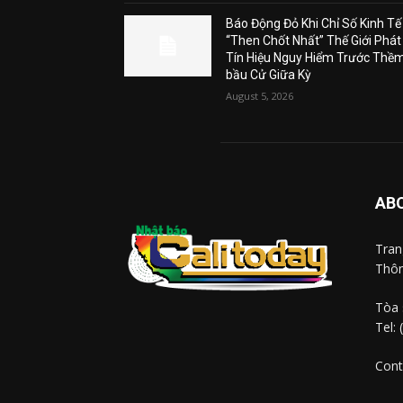
Báo Động Đỏ Khi Chỉ Số Kinh Tế
“Then Chốt Nhất” Thế Giới Phát
Tín Hiệu Nguy Hiểm Trước Thề
bầu Cử Giữa Kỳ
August 5, 2026
AB
Tra
Thôn
Tòa 
Tel:
Cont