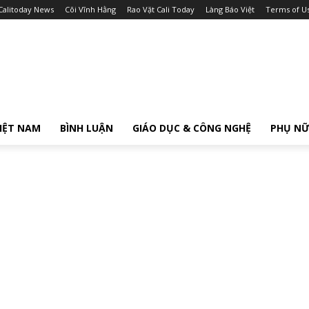
Calitoday News
Cõi Vĩnh Hằng
Rao Vặt Cali Today
Làng Báo Việt
Terms of U
IỆT NAM
BÌNH LUẬN
GIÁO DỤC & CÔNG NGHỆ
PHỤ N