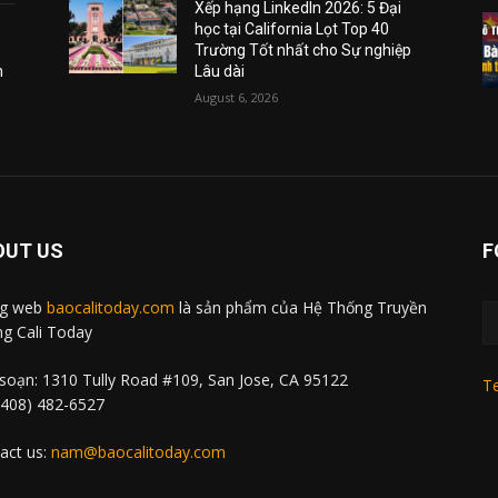
Xếp hạng LinkedIn 2026: 5 Đại
học tại California Lọt Top 40
Trường Tốt nhất cho Sự nghiệp
m
Lâu dài
August 6, 2026
OUT US
F
ng web
baocalitoday.com
là sản phẩm của Hệ Thống Truyền
g Cali Today
soạn: 1310 Tully Road #109, San Jose, CA 95122
Te
 (408) 482-6527
act us:
nam@baocalitoday.com