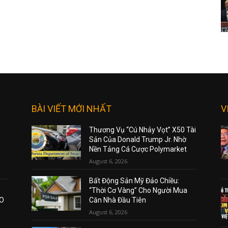
BÀI VIẾT MỚI NHẤT
V
Thương Vụ “Cú Nhảy Vọt” X50 Tài
Sản Của Donald Trump Jr. Nhờ
Nền Tảng Cá Cược Polymarket
August 6, 2026
Bất Động Sản Mỹ Đảo Chiều:
“Thời Cơ Vàng” Cho Người Mua
AO
Căn Nhà Đầu Tiên
August 6, 2026