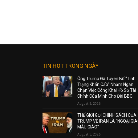
TIN HOT TRONG NGÀY
Ông Trump Đã Tuyên Bố “Tình
Trạng Khẩn Cấp” Nhằm Ngăn
Chặn Việc Công Khai Hồ Sơ Tài
Chính Của Mình Cho Đài BBC
August 5, 2026
THẾ GIỚI GỌI CHÍNH SÁCH CỦA
TRUMP VỀ IRAN LÀ “NGOẠI GI
MẪU GIÁO”
August 5, 2026