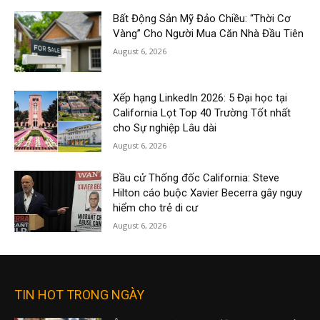
Bất Động Sản Mỹ Đảo Chiều: “Thời Cơ
Vàng” Cho Người Mua Căn Nhà Đầu Tiên
August 6, 2026
Xếp hạng LinkedIn 2026: 5 Đại học tại
California Lọt Top 40 Trường Tốt nhất
cho Sự nghiệp Lâu dài
August 6, 2026
Bầu cử Thống đốc California: Steve
Hilton cáo buộc Xavier Becerra gây nguy
hiểm cho trẻ di cư
August 6, 2026
TIN HOT TRONG NGÀY