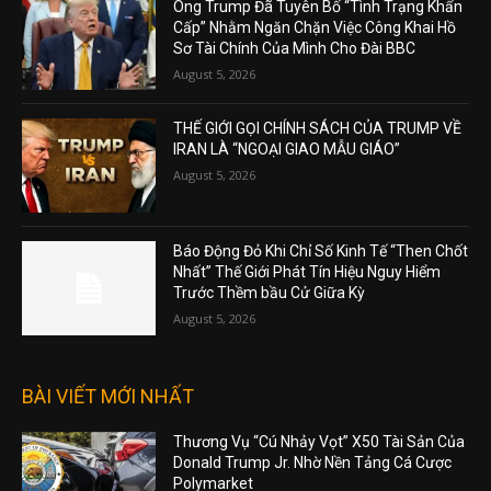
Ông Trump Đã Tuyên Bố “Tình Trạng Khẩn
Cấp” Nhằm Ngăn Chặn Việc Công Khai Hồ
Sơ Tài Chính Của Mình Cho Đài BBC
August 5, 2026
THẾ GIỚI GỌI CHÍNH SÁCH CỦA TRUMP VỀ
IRAN LÀ “NGOẠI GIAO MẪU GIÁO”
August 5, 2026
Báo Động Đỏ Khi Chỉ Số Kinh Tế “Then Chốt
Nhất” Thế Giới Phát Tín Hiệu Nguy Hiểm
Trước Thềm bầu Cử Giữa Kỳ
August 5, 2026
BÀI VIẾT MỚI NHẤT
Thương Vụ “Cú Nhảy Vọt” X50 Tài Sản Của
Donald Trump Jr. Nhờ Nền Tảng Cá Cược
Polymarket