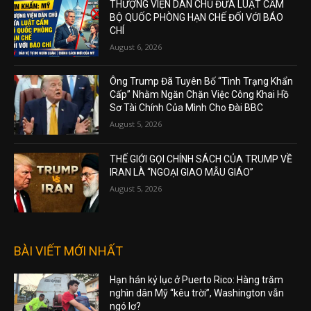
THƯỢNG VIỆN DÂN CHỦ ĐƯA LUẬT CẤM
BỘ QUỐC PHÒNG HẠN CHẾ ĐỐI VỚI BÁO
CHÍ
August 6, 2026
Ông Trump Đã Tuyên Bố “Tình Trạng Khẩn
Cấp” Nhằm Ngăn Chặn Việc Công Khai Hồ
Sơ Tài Chính Của Mình Cho Đài BBC
August 5, 2026
THẾ GIỚI GỌI CHÍNH SÁCH CỦA TRUMP VỀ
IRAN LÀ “NGOẠI GIAO MẪU GIÁO”
August 5, 2026
BÀI VIẾT MỚI NHẤT
Hạn hán kỷ lục ở Puerto Rico: Hàng trăm
nghìn dân Mỹ “kêu trời”, Washington vẫn
ngó lơ?