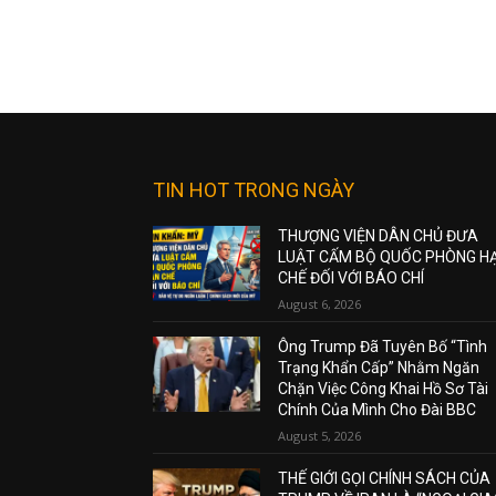
TIN HOT TRONG NGÀY
THƯỢNG VIỆN DÂN CHỦ ĐƯA
LUẬT CẤM BỘ QUỐC PHÒNG H
CHẾ ĐỐI VỚI BÁO CHÍ
August 6, 2026
Ông Trump Đã Tuyên Bố “Tình
Trạng Khẩn Cấp” Nhằm Ngăn
Chặn Việc Công Khai Hồ Sơ Tài
Chính Của Mình Cho Đài BBC
August 5, 2026
THẾ GIỚI GỌI CHÍNH SÁCH CỦA