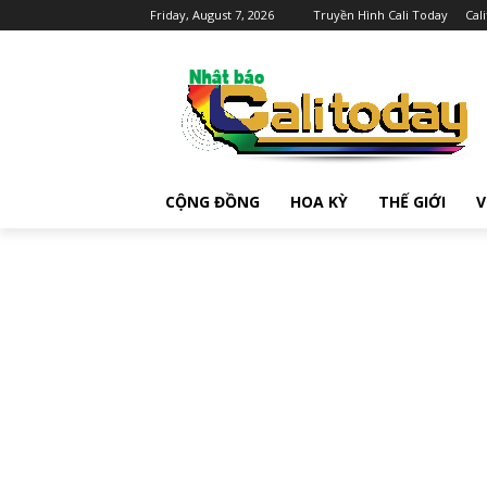
Friday, August 7, 2026
Truyền Hình Cali Today
Cal
CỘNG ĐỒNG
HOA KỲ
THẾ GIỚI
V