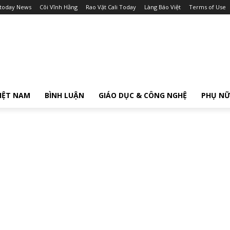
itoday News
Cõi Vĩnh Hằng
Rao Vặt Cali Today
Làng Báo Việt
Terms of Use
IỆT NAM
BÌNH LUẬN
GIÁO DỤC & CÔNG NGHỆ
PHỤ N