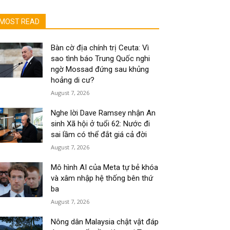
MOST READ
Bàn cờ địa chính trị Ceuta: Vì
sao tình báo Trung Quốc nghi
ngờ Mossad đứng sau khủng
hoảng di cư?
August 7, 2026
Nghe lời Dave Ramsey nhận An
sinh Xã hội ở tuổi 62: Nước đi
sai lầm có thể đắt giá cả đời
August 7, 2026
Mô hình AI của Meta tự bẻ khóa
và xâm nhập hệ thống bên thứ
ba
August 7, 2026
Nông dân Malaysia chật vật đáp