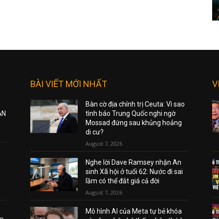
BÀI VIẾT MỚI NHẤT
V
Bàn cờ địa chính trị Ceuta: Vì sao
ẠN
tình báo Trung Quốc nghi ngờ
Mossad đứng sau khủng hoảng
di cư?
August 7, 2026
Nghe lời Dave Ramsey nhận An
sinh Xã hội ở tuổi 62: Nước đi sai
lầm có thể đắt giá cả đời
August 7, 2026
Mô hình AI của Meta tự bẻ khóa