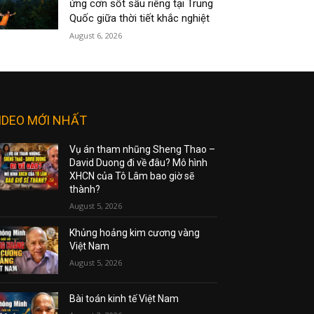
ứng cơn sốt sầu riêng tại Trung
Quốc giữa thời tiết khắc nghiệt
August 6, 2026
IDEO MỚI NHẤT
Vụ án tham nhũng Sheng Thao –
David Duong đi về đâu? Mô hình
XHCN của Tô Lâm bao giờ sẽ
thành?
August 5, 2026
Khủng hoảng kim cương vàng
Việt Nam
August 5, 2026
Bài toán kinh tế Việt Nam