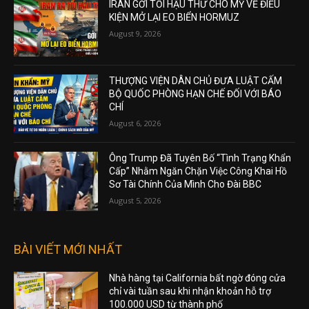
IRAN GỞI TỐI HẬU THƯ CHO MỸ VỀ ĐIỀU
KIỆN MỞ LẠI EO BIỂN HORMUZ
August 9, 2026
THƯỢNG VIỆN DÂN CHỦ ĐƯA LUẬT CẤM
BỘ QUỐC PHÒNG HẠN CHẾ ĐỐI VỚI BÁO
CHÍ
August 6, 2026
Ông Trump Đã Tuyên Bố “Tình Trạng Khẩn
Cấp” Nhằm Ngăn Chặn Việc Công Khai Hồ
Sơ Tài Chính Của Mình Cho Đài BBC
August 5, 2026
BÀI VIẾT MỚI NHẤT
Nhà hàng tại California bất ngờ đóng cửa
chỉ vài tuần sau khi nhận khoản hỗ trợ
100.000 USD từ thành phố