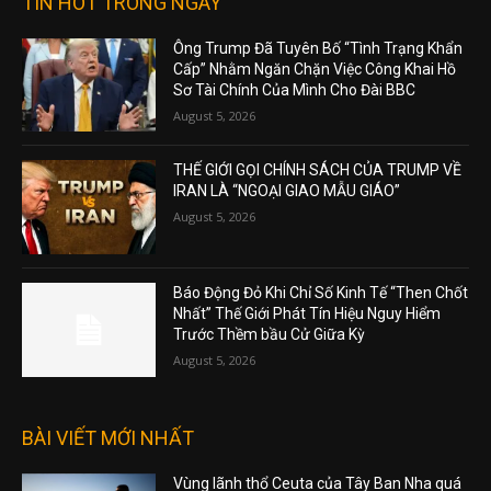
TIN HOT TRONG NGÀY
Ông Trump Đã Tuyên Bố “Tình Trạng Khẩn
Cấp” Nhằm Ngăn Chặn Việc Công Khai Hồ
Sơ Tài Chính Của Mình Cho Đài BBC
August 5, 2026
THẾ GIỚI GỌI CHÍNH SÁCH CỦA TRUMP VỀ
IRAN LÀ “NGOẠI GIAO MẪU GIÁO”
August 5, 2026
Báo Động Đỏ Khi Chỉ Số Kinh Tế “Then Chốt
Nhất” Thế Giới Phát Tín Hiệu Nguy Hiểm
Trước Thềm bầu Cử Giữa Kỳ
August 5, 2026
BÀI VIẾT MỚI NHẤT
Vùng lãnh thổ Ceuta của Tây Ban Nha quá