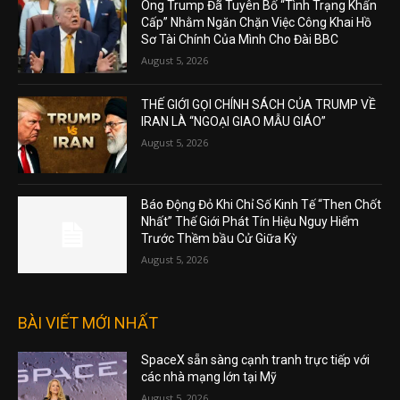
Ông Trump Đã Tuyên Bố “Tình Trạng Khẩn
Cấp” Nhằm Ngăn Chặn Việc Công Khai Hồ
Sơ Tài Chính Của Mình Cho Đài BBC
August 5, 2026
THẾ GIỚI GỌI CHÍNH SÁCH CỦA TRUMP VỀ
IRAN LÀ “NGOẠI GIAO MẪU GIÁO”
August 5, 2026
Báo Động Đỏ Khi Chỉ Số Kinh Tế “Then Chốt
Nhất” Thế Giới Phát Tín Hiệu Nguy Hiểm
Trước Thềm bầu Cử Giữa Kỳ
August 5, 2026
BÀI VIẾT MỚI NHẤT
SpaceX sẵn sàng cạnh tranh trực tiếp với
các nhà mạng lớn tại Mỹ
August 5, 2026