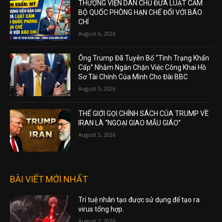
THƯỢNG VIỆN DÂN CHỦ ĐƯA LUẬT CẤM
BỘ QUỐC PHÒNG HẠN CHẾ ĐỐI VỚI BÁO
CHÍ
August 6, 2026
Ông Trump Đã Tuyên Bố “Tình Trạng Khẩn
Cấp” Nhằm Ngăn Chặn Việc Công Khai Hồ
Sơ Tài Chính Của Mình Cho Đài BBC
August 5, 2026
THẾ GIỚI GỌI CHÍNH SÁCH CỦA TRUMP VỀ
IRAN LÀ “NGOẠI GIAO MẪU GIÁO”
August 5, 2026
BÀI VIẾT MỚI NHẤT
Trí tuệ nhân tạo được sử dụng để tạo ra
virus tổng hợp.
August 7, 2026