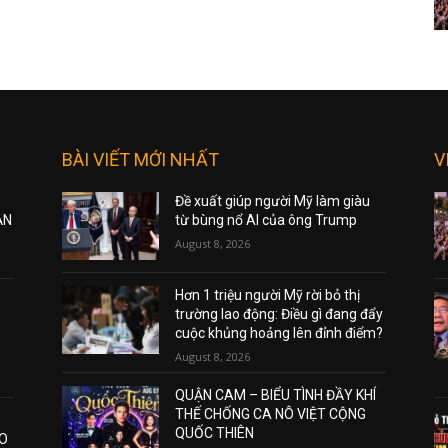
BÀI VIẾT MỚI NHẤT
V
Đề xuất giúp người Mỹ làm giàu
ẠN
từ bùng nổ AI của ông Trump
August 8, 2026
Hơn 1 triệu người Mỹ rời bỏ thị
trường lao động: Điều gì đang đẩy
cuộc khủng hoảng lên đỉnh điểm?
August 8, 2026
QUẬN CAM – BIỂU TÌNH ĐẦY KHÍ
THẾ CHỐNG CA NÔ VIỆT CỘNG
QUỐC THIÊN
AO