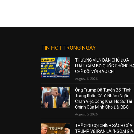
TIN HOT TRONG NGÀY
THƯỢNG VIỆN DÂN CHỦ ĐƯA
LUẬT CẤM BỘ QUỐC PHÒNG H
CHẾ ĐỐI VỚI BÁO CHÍ
August 6, 2026
Ông Trump Đã Tuyên Bố “Tình
Trạng Khẩn Cấp” Nhằm Ngăn
Chặn Việc Công Khai Hồ Sơ Tài
Chính Của Mình Cho Đài BBC
August 5, 2026
THẾ GIỚI GỌI CHÍNH SÁCH CỦA
TRUMP VỀ IRAN LÀ “NGOẠI GI