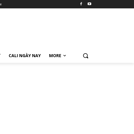
e
Ữ
CALI NGÀY NAY
MORE