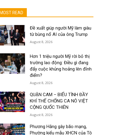
MOST READ
Đề xuất giúp người Mỹ làm giàu
từ bùng nổ AI của ông Trump
August 8, 2026
Hơn 1 triệu người Mỹ rời bỏ thị
trường lao động: Điều gì đang
đẩy cuộc khủng hoảng lên đỉnh
điểm?
August 8, 2026
QUẬN CAM – BIỂU TÌNH ĐẦY
KHÍ THẾ CHỐNG CA NÔ VIỆT
CỘNG QUỐC THIÊN
August 8, 2026
Phương Hằng gây bão mạng,
Phường kiểu mẫu XHCN của Tô