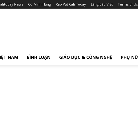
alitoday News
Cõi Vĩnh Hằng
Rao Vặt Cali Today
Làng Báo Việt
Terms of Us
IỆT NAM
BÌNH LUẬN
GIÁO DỤC & CÔNG NGHỆ
PHỤ N