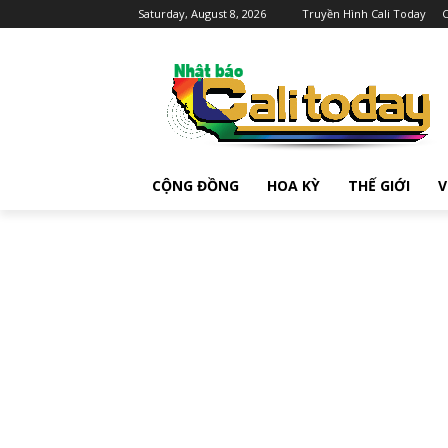
Saturday, August 8, 2026
Truyền Hình Cali Today
C
CỘNG ĐỒNG
HOA KỲ
THẾ GIỚI
V