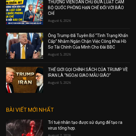
THƯỢNG VIỆN DÂN CHỦ ĐƯA LUẬT CẤM
BỘ QUỐC PHÒNG HẠN CHẾ ĐỐI VỚI BÁO
CHÍ
August 6, 2026
Ông Trump Đã Tuyên Bố “Tình Trạng Khẩn
Cấp” Nhằm Ngăn Chặn Việc Công Khai Hồ
Sơ Tài Chính Của Mình Cho Đài BBC
August 5, 2026
THẾ GIỚI GỌI CHÍNH SÁCH CỦA TRUMP VỀ
IRAN LÀ “NGOẠI GIAO MẪU GIÁO”
August 5, 2026
BÀI VIẾT MỚI NHẤT
Trí tuệ nhân tạo được sử dụng để tạo ra
virus tổng hợp.
August 7, 2026