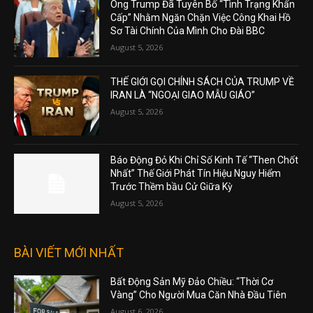
Ông Trump Đã Tuyên Bố “Tình Trạng Khẩn
Cấp” Nhằm Ngăn Chặn Việc Công Khai Hồ
Sơ Tài Chính Của Mình Cho Đài BBC
August 5, 2026
THẾ GIỚI GỌI CHÍNH SÁCH CỦA TRUMP VỀ
IRAN LÀ “NGOẠI GIAO MẪU GIÁO”
August 5, 2026
Báo Động Đỏ Khi Chỉ Số Kinh Tế “Then Chốt
Nhất” Thế Giới Phát Tín Hiệu Nguy Hiểm
Trước Thềm bầu Cử Giữa Kỳ
August 5, 2026
BÀI VIẾT MỚI NHẤT
Bất Động Sản Mỹ Đảo Chiều: “Thời Cơ
Vàng” Cho Người Mua Căn Nhà Đầu Tiên
August 6, 2026