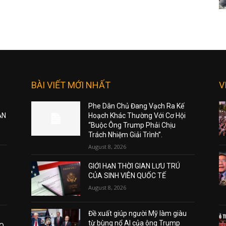
BÀI VIẾT MỚI NHẤT
V
Phe Dân Chủ Đang Vạch Ra Kế
ẠN
Hoạch Khác Thường Với Cơ Hội
“Buộc Ông Trump Phải Chịu
Trách Nhiệm Giải Trình”.
August 8, 2026
GIỚI HẠN THỜI GIAN LƯU TRÚ
CỦA SINH VIÊN QUỐC TẾ
August 8, 2026
Đề xuất giúp người Mỹ làm giàu
từ bùng nổ AI của ông Trump