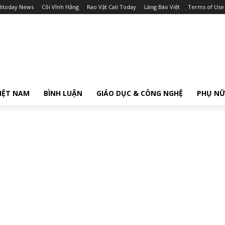
litoday News
Cõi Vĩnh Hằng
Rao Vặt Cali Today
Làng Báo Việt
Terms of Use
IỆT NAM
BÌNH LUẬN
GIÁO DỤC & CÔNG NGHỆ
PHỤ N