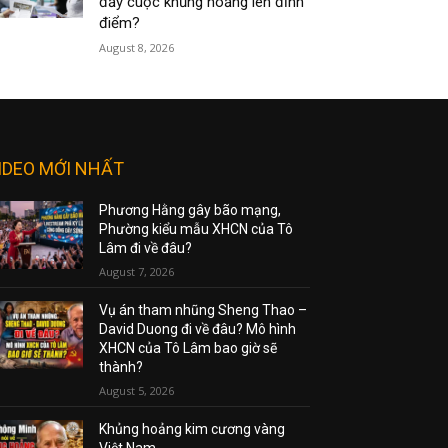
đẩy cuộc khủng hoảng lên đỉnh
điểm?
August 8, 2026
IDEO MỚI NHẤT
Phương Hằng gây bão mạng,
Phường kiểu mẫu XHCN của Tô
Lâm đi về đâu?
August 7, 2026
Vụ án tham nhũng Sheng Thao –
David Duong đi về đâu? Mô hình
XHCN của Tô Lâm bao giờ sẽ
thành?
August 5, 2026
Khủng hoảng kim cương vàng