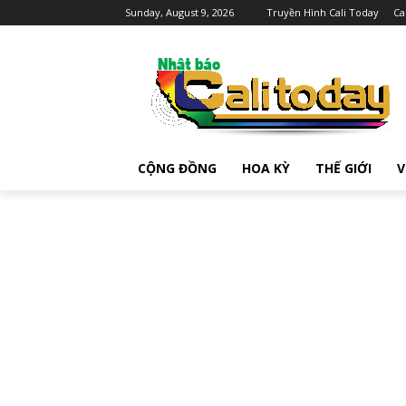
Sunday, August 9, 2026
Truyền Hình Cali Today
Ca
CỘNG ĐỒNG
HOA KỲ
THẾ GIỚI
V