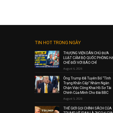
TIN HOT TRONG NGÀY
THƯỢNG VIỆN DÂN CHỦ ĐƯA
LUẬT CẤM BỘ QUỐC PHÒNG H
CHẾ ĐỐI VỚI BÁO CHÍ
August 6, 2026
Ông Trump Đã Tuyên Bố “Tình
Trạng Khẩn Cấp” Nhằm Ngăn
Chặn Việc Công Khai Hồ Sơ Tài
Chính Của Mình Cho Đài BBC
August 5, 2026
THẾ GIỚI GỌI CHÍNH SÁCH CỦA