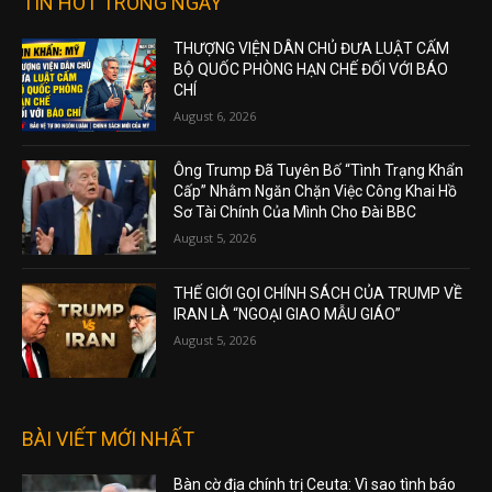
TIN HOT TRONG NGÀY
THƯỢNG VIỆN DÂN CHỦ ĐƯA LUẬT CẤM
BỘ QUỐC PHÒNG HẠN CHẾ ĐỐI VỚI BÁO
CHÍ
August 6, 2026
Ông Trump Đã Tuyên Bố “Tình Trạng Khẩn
Cấp” Nhằm Ngăn Chặn Việc Công Khai Hồ
Sơ Tài Chính Của Mình Cho Đài BBC
August 5, 2026
THẾ GIỚI GỌI CHÍNH SÁCH CỦA TRUMP VỀ
IRAN LÀ “NGOẠI GIAO MẪU GIÁO”
August 5, 2026
BÀI VIẾT MỚI NHẤT
Bàn cờ địa chính trị Ceuta: Vì sao tình báo