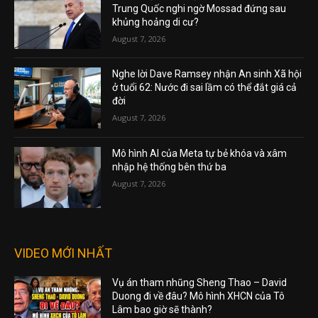
Trung Quốc nghi ngờ Mossad đứng sau
khủng hoảng di cư?
August 7, 2026
Nghe lời Dave Ramsey nhận An sinh Xã hội
ở tuổi 62: Nước đi sai lầm có thể đắt giá cả
đời
August 7, 2026
Mô hình AI của Meta tự bẻ khóa và xâm
nhập hệ thống bên thứ ba
August 7, 2026
VIDEO MỚI NHẤT
Vụ án tham nhũng Sheng Thao – David
Duong đi về đâu? Mô hình XHCN của Tô
Lâm bao giờ sẽ thành?