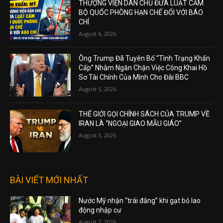
THƯỢNG VIỆN DÂN CHỦ ĐƯA LUẬT CẤM
BỘ QUỐC PHÒNG HẠN CHẾ ĐỐI VỚI BÁO
CHÍ
August 6, 2026
Ông Trump Đã Tuyên Bố “Tình Trạng Khẩn
Cấp” Nhằm Ngăn Chặn Việc Công Khai Hồ
Sơ Tài Chính Của Mình Cho Đài BBC
August 5, 2026
THẾ GIỚI GỌI CHÍNH SÁCH CỦA TRUMP VỀ
IRAN LÀ “NGOẠI GIAO MẪU GIÁO”
August 5, 2026
BÀI VIẾT MỚI NHẤT
Nước Mỹ nhận “trái đắng” khi gạt bỏ lao
động nhập cư
August 7, 2026