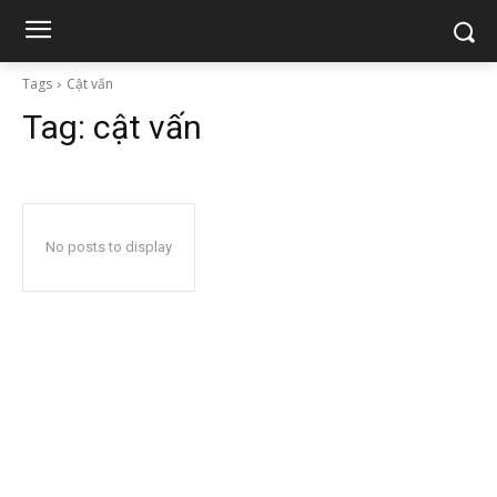
Tags
Cật vấn
Tag:
cật vấn
No posts to display