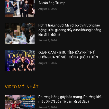
AI của ông Trump
August 8, 2026
Hơn 1 triệu người Mỹ rời bỏ thị trường lao
động: Điều gì đang đẩy cuộc khủng hoảng
lên đỉnh điểm?
August 8, 2026
QUẬN CAM – BIỂU TÌNH ĐẦY KHÍ THẾ
CHỐNG CA NÔ VIỆT CỘNG QUỐC THIÊN
August 8, 2026
VIDEO MỚI NHẤT
Phương Hằng gây bão mạng, Phường kiểu
mẫu XHCN của Tô Lâm đi về đâu?
August 7, 2026