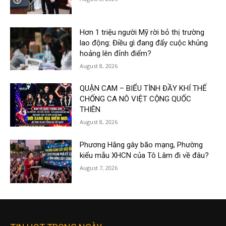
Hơn 1 triệu người Mỹ rời bỏ thị trường
lao động: Điều gì đang đẩy cuộc khủng
hoảng lên đỉnh điểm?
August 8, 2026
QUẬN CAM – BIỂU TÌNH ĐẦY KHÍ THẾ
CHỐNG CA NÔ VIỆT CỘNG QUỐC
THIÊN
August 8, 2026
Phương Hằng gây bão mạng, Phường
kiểu mẫu XHCN của Tô Lâm đi về đâu?
August 7, 2026