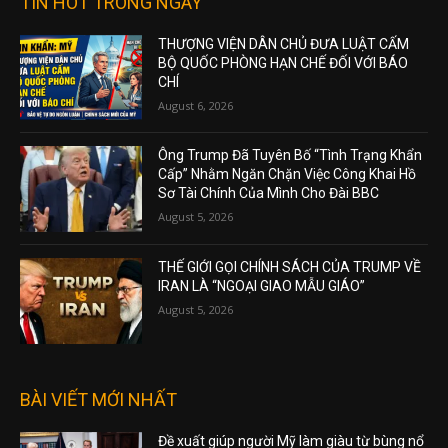
TIN HOT TRONG NGÀY
THƯỢNG VIỆN DÂN CHỦ ĐƯA LUẬT CẤM
BỘ QUỐC PHÒNG HẠN CHẾ ĐỐI VỚI BÁO
CHÍ
August 6, 2026
Ông Trump Đã Tuyên Bố “Tình Trạng Khẩn
Cấp” Nhằm Ngăn Chặn Việc Công Khai Hồ
Sơ Tài Chính Của Mình Cho Đài BBC
August 5, 2026
THẾ GIỚI GỌI CHÍNH SÁCH CỦA TRUMP VỀ
IRAN LÀ “NGOẠI GIAO MẪU GIÁO”
August 5, 2026
BÀI VIẾT MỚI NHẤT
Đề xuất giúp người Mỹ làm giàu từ bùng nổ