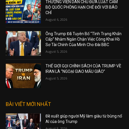
THƯỢNG VIỆN DÂN CHỦ ĐƯA LUẬT CẤM
BỘ QUỐC PHÒNG HẠN CHẾ ĐỐI VỚI BÁO
CHÍ
August 6, 2026
Ông Trump Đã Tuyên Bố “Tình Trạng Khẩn
Cấp” Nhằm Ngăn Chặn Việc Công Khai Hồ
Sơ Tài Chính Của Mình Cho Đài BBC
August 5, 2026
THẾ GIỚI GỌI CHÍNH SÁCH CỦA TRUMP VỀ
IRAN LÀ “NGOẠI GIAO MẪU GIÁO”
August 5, 2026
BÀI VIẾT MỚI NHẤT
Đề xuất giúp người Mỹ làm giàu từ bùng nổ
AI của ông Trump
August 8, 2026