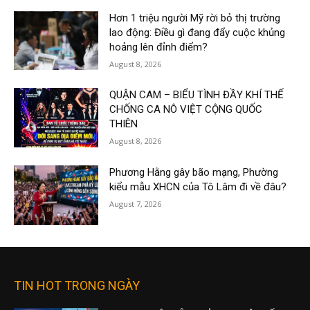
Hơn 1 triệu người Mỹ rời bỏ thị trường
lao động: Điều gì đang đẩy cuộc khủng
hoảng lên đỉnh điểm?
August 8, 2026
QUẬN CAM – BIỂU TÌNH ĐẦY KHÍ THẾ
CHỐNG CA NÔ VIỆT CỘNG QUỐC
THIÊN
August 8, 2026
Phương Hằng gây bão mạng, Phường
kiểu mẫu XHCN của Tô Lâm đi về đâu?
August 7, 2026
TIN HOT TRONG NGÀY