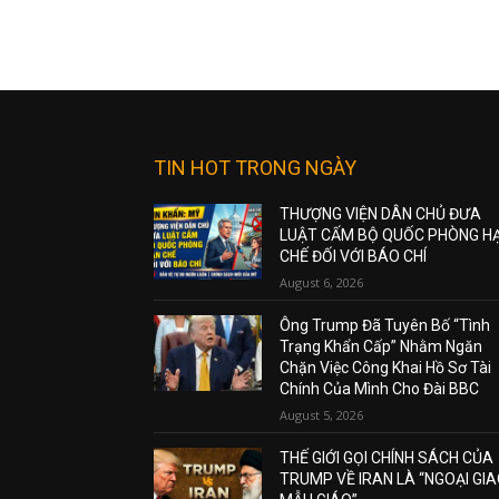
TIN HOT TRONG NGÀY
THƯỢNG VIỆN DÂN CHỦ ĐƯA
LUẬT CẤM BỘ QUỐC PHÒNG H
CHẾ ĐỐI VỚI BÁO CHÍ
August 6, 2026
Ông Trump Đã Tuyên Bố “Tình
Trạng Khẩn Cấp” Nhằm Ngăn
Chặn Việc Công Khai Hồ Sơ Tài
Chính Của Mình Cho Đài BBC
August 5, 2026
THẾ GIỚI GỌI CHÍNH SÁCH CỦA
TRUMP VỀ IRAN LÀ “NGOẠI GI