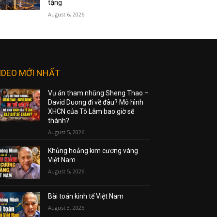
tặng
August 6, 2026
IDEO MỚI NHẤT
Vụ án tham nhũng Sheng Thao –
David Duong đi về đâu? Mô hình
XHCN của Tô Lâm bao giờ sẽ
thành?
August 5, 2026
Khủng hoảng kim cương vàng
Việt Nam
August 5, 2026
Bài toán kinh tế Việt Nam
August 3, 2026