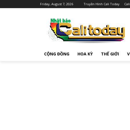
Friday, August 7, 2026
Truyền Hình Cali Today
Cal
CỘNG ĐỒNG
HOA KỲ
THẾ GIỚI
V