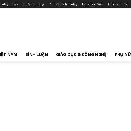
itoday News
Cõi Vĩnh Hằng
Rao Vặt Cali Today
Làng Báo Việt
Terms of Use
IỆT NAM
BÌNH LUẬN
GIÁO DỤC & CÔNG NGHỆ
PHỤ N