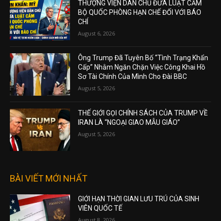
THƯỢNG VIỆN DÂN CHỦ ĐƯA LUẬT CẤM
BỘ QUỐC PHÒNG HẠN CHẾ ĐỐI VỚI BÁO
CHÍ
August 6, 2026
Ông Trump Đã Tuyên Bố “Tình Trạng Khẩn
Cấp” Nhằm Ngăn Chặn Việc Công Khai Hồ
Sơ Tài Chính Của Mình Cho Đài BBC
August 5, 2026
THẾ GIỚI GỌI CHÍNH SÁCH CỦA TRUMP VỀ
IRAN LÀ “NGOẠI GIAO MẪU GIÁO”
August 5, 2026
BÀI VIẾT MỚI NHẤT
GIỚI HẠN THỜI GIAN LƯU TRÚ CỦA SINH
VIÊN QUỐC TẾ
August 8, 2026