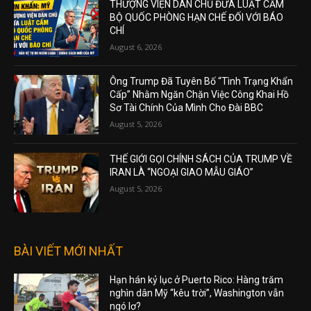
THƯỢNG VIỆN DÂN CHỦ ĐƯA LUẬT CẤM
BỘ QUỐC PHÒNG HẠN CHẾ ĐỐI VỚI BÁO
CHÍ
August 6, 2026
Ông Trump Đã Tuyên Bố “Tình Trạng Khẩn
Cấp” Nhằm Ngăn Chặn Việc Công Khai Hồ
Sơ Tài Chính Của Mình Cho Đài BBC
August 5, 2026
THẾ GIỚI GỌI CHÍNH SÁCH CỦA TRUMP VỀ
IRAN LÀ “NGOẠI GIAO MẪU GIÁO”
August 5, 2026
BÀI VIẾT MỚI NHẤT
Hạn hán kỷ lục ở Puerto Rico: Hàng trăm
nghìn dân Mỹ “kêu trời”, Washington vẫn
ngó lơ?