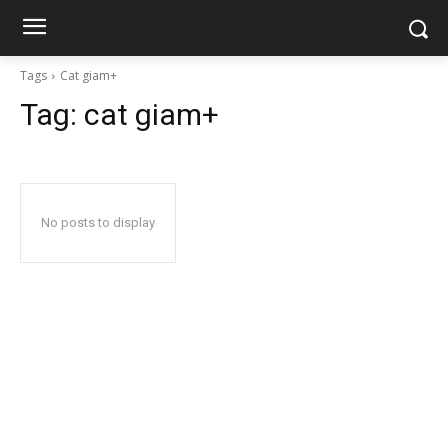
Tags
Cat giam+
Tag:
cat giam+
No posts to display