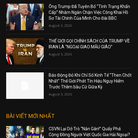
Ông Trump Đã Tuyên Bố “Tình Trạng Khẩn
Cấp” Nhằm Ngăn Chặn Việc Công Khai Hồ
Sơ Tài Chính Của Mình Cho Đài BBC
August 5, 2026
THẾ GIỚI GỌI CHÍNH SÁCH CỦA TRUMP VỀ
IRAN LÀ “NGOẠI GIAO MẪU GIÁO”
August 5, 2026
Báo Động Đỏ Khi Chỉ Số Kinh Tế “Then Chốt
Nhất” Thế Giới Phát Tín Hiệu Nguy Hiểm
Trước Thềm bầu Cử Giữa Kỳ
August 5, 2026
BÀI VIẾT MỚI NHẤT
CSVN Lại Dở Trò “Nắn Gân!” Quấy Phá
Cộng Đồng Người Việt Quốc Gia Hải Ngoại?