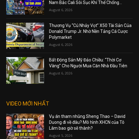
Nam Bắc Cali Sôi Sục Khí Thế Chống...
August 6, 2026
Thương Vụ “Cú Nhảy Vọt” X50 Tài Sản Của
Donald Trump Jr. Nhờ Nền Tảng Cá Cược
Polymarket
August 6, 2026
Bất Động Sản Mỹ Đảo Chiều: “Thời Cơ
Vàng” Cho Người Mua Căn Nhà Đầu Tiên
August 6, 2026
VIDEO MỚI NHẤT
Vụ án tham nhũng Sheng Thao – David
Duong đi về đâu? Mô hình XHCN của Tô
Lâm bao giờ sẽ thành?
August 5, 2026