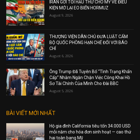
IRAN GỞI TỐI HẬU THƯ CHO MỸ VỀ ĐIỀU
KIỆN MỞ LẠI EO BIỂN HORMUZ
August 9, 2026
THƯỢNG VIỆN DÂN CHỦ ĐƯA LUẬT CẤM
BỘ QUỐC PHÒNG HẠN CHẾ ĐỐI VỚI BÁO
CHÍ
August 6, 2026
Ông Trump Đã Tuyên Bố “Tình Trạng Khẩn
Cấp” Nhằm Ngăn Chặn Việc Công Khai Hồ
Sơ Tài Chính Của Mình Cho Đài BBC
August 5, 2026
BÀI VIẾT MỚI NHẤT
Hộ gia đình California tiêu tốn 34.000 USD
mỗi năm cho hóa đơn sinh hoạt — cao thứ
hai toàn bang Mỹ