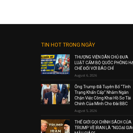
TIN HOT TRONG NGÀY
THƯỢNG VIỆN DÂN CHỦ ĐƯA
LUẬT CẤM BỘ QUỐC PHÒNG H
CHẾ ĐỐI VỚI BÁO CHÍ
August 6, 2026
Ông Trump Đã Tuyên Bố “Tình
Trạng Khẩn Cấp” Nhằm Ngăn
Chặn Việc Công Khai Hồ Sơ Tài
Chính Của Mình Cho Đài BBC
August 5, 2026
THẾ GIỚI GỌI CHÍNH SÁCH CỦA
TRUMP VỀ IRAN LÀ “NGOẠI GI