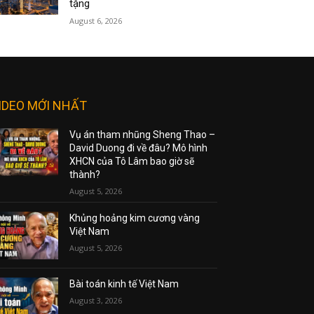
tặng
August 6, 2026
IDEO MỚI NHẤT
Vụ án tham nhũng Sheng Thao –
David Duong đi về đâu? Mô hình
XHCN của Tô Lâm bao giờ sẽ
thành?
August 5, 2026
Khủng hoảng kim cương vàng
Việt Nam
August 5, 2026
Bài toán kinh tế Việt Nam
August 3, 2026