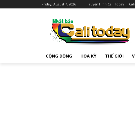
Friday, August 7, 2026
Truyền Hình Cali Today
Cal
CỘNG ĐỒNG
HOA KỲ
THẾ GIỚI
V