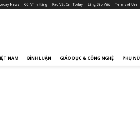
itoday News
Cõi Vĩnh Hằng
Rao Vặt Cali Today
Làng Báo Việt
Terms of Use
IỆT NAM
BÌNH LUẬN
GIÁO DỤC & CÔNG NGHỆ
PHỤ N