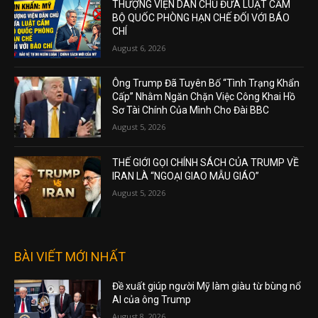
THƯỢNG VIỆN DÂN CHỦ ĐƯA LUẬT CẤM
BỘ QUỐC PHÒNG HẠN CHẾ ĐỐI VỚI BÁO
CHÍ
August 6, 2026
Ông Trump Đã Tuyên Bố “Tình Trạng Khẩn
Cấp” Nhằm Ngăn Chặn Việc Công Khai Hồ
Sơ Tài Chính Của Mình Cho Đài BBC
August 5, 2026
THẾ GIỚI GỌI CHÍNH SÁCH CỦA TRUMP VỀ
IRAN LÀ “NGOẠI GIAO MẪU GIÁO”
August 5, 2026
BÀI VIẾT MỚI NHẤT
Đề xuất giúp người Mỹ làm giàu từ bùng nổ
AI của ông Trump
August 8, 2026