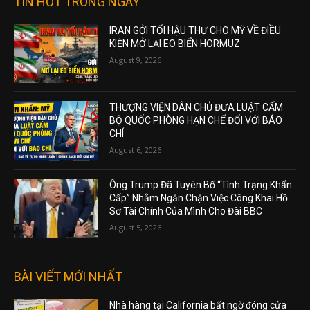
TIN HOT TRONG NGÀY
IRAN GỞI TỐI HẬU THƯ CHO MỸ VỀ ĐIỀU
KIỆN MỞ LẠI EO BIỂN HORMUZ
August 9, 2026
THƯỢNG VIỆN DÂN CHỦ ĐƯA LUẬT CẤM
BỘ QUỐC PHÒNG HẠN CHẾ ĐỐI VỚI BÁO
CHÍ
August 6, 2026
Ông Trump Đã Tuyên Bố “Tình Trạng Khẩn
Cấp” Nhằm Ngăn Chặn Việc Công Khai Hồ
Sơ Tài Chính Của Mình Cho Đài BBC
August 5, 2026
BÀI VIẾT MỚI NHẤT
Nhà hàng tại California bất ngờ đóng cửa