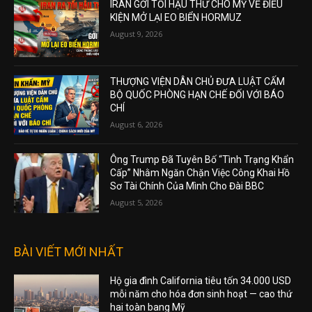
IRAN GỞI TỐI HẬU THƯ CHO MỸ VỀ ĐIỀU
KIỆN MỞ LẠI EO BIỂN HORMUZ
August 9, 2026
THƯỢNG VIỆN DÂN CHỦ ĐƯA LUẬT CẤM
BỘ QUỐC PHÒNG HẠN CHẾ ĐỐI VỚI BÁO
CHÍ
August 6, 2026
Ông Trump Đã Tuyên Bố “Tình Trạng Khẩn
Cấp” Nhằm Ngăn Chặn Việc Công Khai Hồ
Sơ Tài Chính Của Mình Cho Đài BBC
August 5, 2026
BÀI VIẾT MỚI NHẤT
Hộ gia đình California tiêu tốn 34.000 USD
mỗi năm cho hóa đơn sinh hoạt — cao thứ
hai toàn bang Mỹ